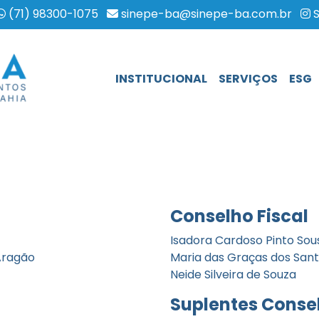
(71) 98300-1075
sinepe-ba@sinepe-ba.com.br
S
HOME
INSTITUCIONAL
SERVIÇOS
ESG
Conselho Fiscal
Isadora Cardoso Pinto Sou
 Aragão
Maria das Graças dos San
Neide Silveira de Souza
Suplentes Consel