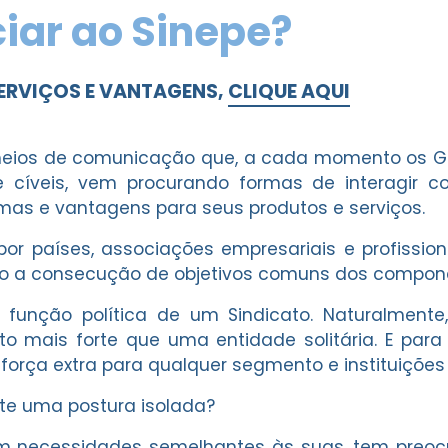
ciar ao Sinepe?
ERVIÇOS E VANTAGENS,
CLIQUE AQUI
os de comunicação que, a cada momento os Gove
 e cíveis, vem procurando formas de interagir
as e vantagens para seus produtos e serviços.
r países, associações empresariais e profissiona
ando a consecução de objetivos comuns dos compo
a função política de um Sindicato. Naturalmen
to mais forte que uma entidade solitária. E par
rça extra para qualquer segmento e instituições
te uma postura isolada?
m necessidades semelhantes às suas, tem preo